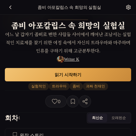
좀비 아포칼립스 속 희망의 실험실
좀비 아포칼립스 속 희망의 실험실
어느 날 갑자기 좀비로 변한 사람들 사이에서 깨어난 조남서는 실험
적인 치료제를 찾기 위한 여정 속에서 자신의 트라우마와 마주하며
인류를 구하기 위해 고군분투한다.
Writer K
읽기 시작하기
실험적인
트라우마
좀비
괴짜 천재인
0
회차
최신순
오래된순
1
원작 스토리