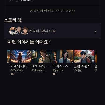
아직 연재된 에피소드가 없어요
스토리 챗
›
캐릭터 3명과 대화
이런 이야기는 어때요?
 인간
기계의 시대:
폐허 속의 피,
어비스 : 스탭
골렘 소환사
흡혈귀
@
TheClown
@
charming
@
jinaegis
@
이현
@
ClearP
여정
용기와 투쟁
희망의 서막
업
의 노
2
1
Darwinopterus 83