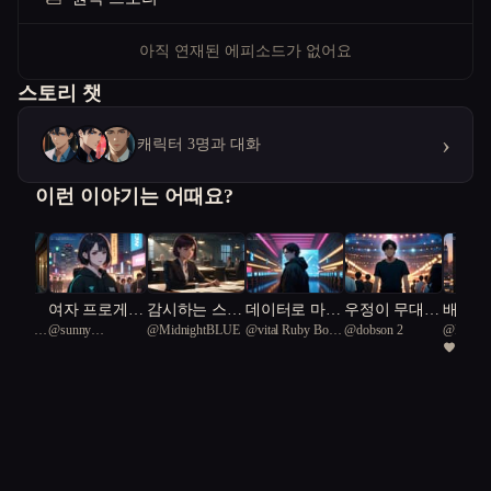
아직 연재된 에피소드가 없어요
스토리 챗
›
캐릭터 3명과 대화
이런 이야기는 어때요?
는 괴
여자 프로게이
감시하는 스파
데이터로 마음
우정이 무대였
배덕의
ed Black
@
sunny
@
MidnightBLUE
@
vital Ruby Boa
@
dobson 2
@
Frost_
향기가
머가 T1에 입
이 지켜야 하
을 숨기는 남
다
즘
1
 39
Submarine shark 4
39
단했다
는 가족
자와 손끝을
그리워하는 남
자