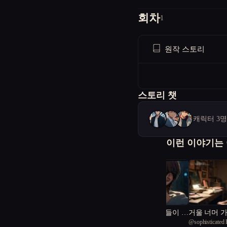
회차
1
원작 스토리
스토리 챗
캐릭터 3
이런 이야기는
가족이 없는 아이들이 가
거울 너머 
@
MidnightBLUE
@
sophisticated
족을 만든다
다