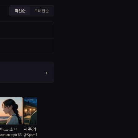
최신순
오래된순
›
아노 소녀
저주의 이야기꾼
zonian tapir 66
@
Space Rabbit