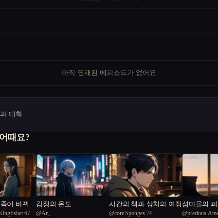
아직 연재된 에피소드가 없어요
명과 대화
 어때요?
가족이 바뀌었
감정의 온도
시간의 책과 상처의 여정
섬마을의 피
 Kingfisher 67
@
Ar_
@
core Sponges 74
@
precious Ama