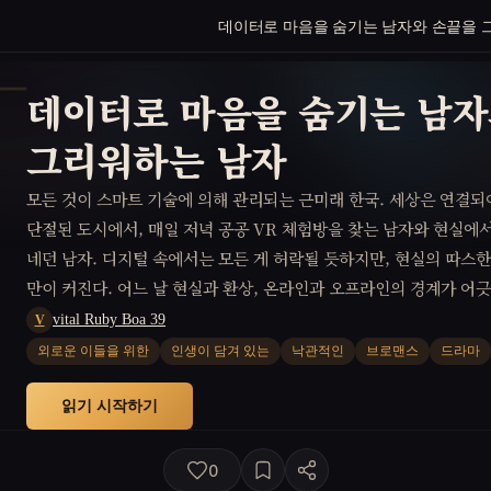
데이터로 마음을 숨기는 남자와 손끝을 
데이터로 마음을 숨기는 남자
그리워하는 남자
모든 것이 스마트 기술에 의해 관리되는 근미래 한국. 세상은 연결되
단절된 도시에서, 매일 저녁 공공 VR 체험방을 찾는 남자와 현실에서
네던 남자. 디지털 속에서는 모든 게 허락될 듯하지만, 현실의 따스
만이 커진다. 어느 날 현실과 환상, 온라인과 오프라인의 경계가 어긋
상현실 속에서 나눈 미묘한 감정과 소망이 실재의 삶으로 확산될 수 
vital Ruby Boa 39
V
런 그들은, 속마음을 데이터로 환산하는 시대에도 결국 인간의 마음
외로운 이들을 위한
인생이 담겨 있는
낙관적인
브로맨스
드라마
소 진실해짐을 깨닫고, 다시 꿈꾸는 삶 앞에 망설이는 이들에게 용기
읽기 시작하기
0