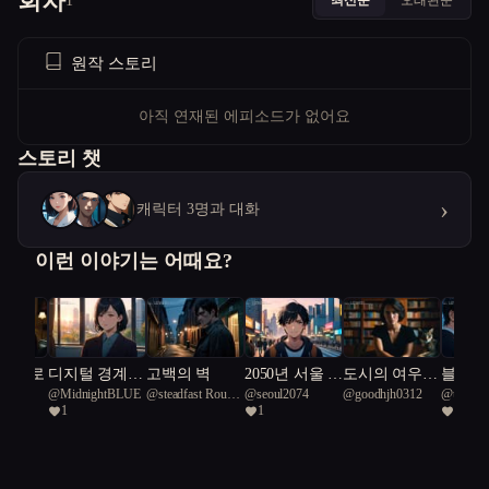
회차
1
원작 스토리
아직 연재된 에피소드가 없어요
스토리 챗
›
캐릭터 3명과 대화
이런 이야기는 어때요?
 끝으로
디지털 경계의
고백의 벽
2050년 서울 :
도시의 여우:
블랙코
이
@
MidnightBLUE
@
steadfast Rough
@
seoul2074
@
goodhjh0312
@
urgent
춤
나는 누구인
개발과 유머
1
1
1
Green Snake 92
Green Sn
가?
사이