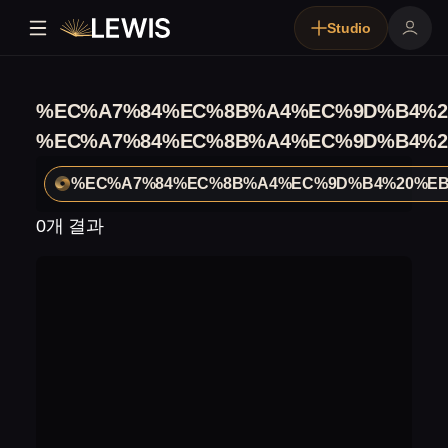
Studio
%EC%A7%84%EC%8B%A4%EC%9D%B4%2
%EC%A7%84%EC%8B%A4%EC%9D%B4%2
%EC%A7%84%EC%8B%A4%EC%9D%B4%20%EB
0개 결과