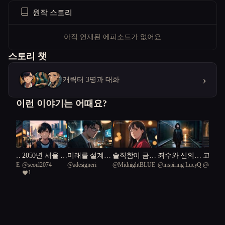
을 위해서라면 누구도 신뢰하지 않는다. 불행한 과거가 그녀를 더욱
원작 스토리
단단하게 만들었고, 돌연변이 같은 능력으로 대소동의 중심에 선다.
한울(16세, 도적단 졸개)은 거칠고 순진한 얼굴을 하고 있지만, 내
아직 연재된 에피소드가 없어요
면에는 변치 않는 생존 의지가 깃들어 있다. 주변에 천대받으면서
스토리 챗
도, 작은 기회 하나에도 몸을 던져 위험을 감수한다. 하진과의 우연
한 동행에서 성장의 계기를 맞으며, 점차 자신의 운명과 마주하게
›
캐릭터 3명과 대화
된다. 종종 미묘한 유대감으로 사건의 흐름을 바꾼다. Plot: 암흑의
세력에 의해 몰락한 마을의 잔재 속에서 하진은 고향을 멸망시킨 자
이런 이야기는 어때요?
들의 실체를 쫓는다. 길을 떠나며 우연히 도적단의 한울과 마주치
고, 서로를 경계하다가도 공통의 적을 마주치면서 동맹을 맺는다.
기나긴 추격전과 거센 전투 속에서, 두 사람은 이설이라는 금단의
마법 연구자와 접촉한다. 그녀는 고대 문헌을 통해 세력의 비밀을
 따뜻한
2050년 서울 :
미래를 설계하
솔직함이 금지
죄수와 신의
고요한 
ghtBLUE
@
seoul2074
@
adesigneri
@
MidnightBLUE
@
inspiring LucyQ
@
dignifi
나는 누구인
는 인간들
된 식탁
경계에서
수수께
파헤치고, 그 과정에서 하진의 과거와 엮인 진실이 한 겹씩 드러난
1
crab 50
가?
리
다. 도적단과 권력자, 금단의 마법을 둘러싼 대규모 소동이 벌어지
며, 각자의 욕망과 배신이 얽혀 긴장감이 극에 달한다. 하진은 냉정
한 판단과 굴하지 않는 의지로 위기를 돌파하지만, 뜻밖의 통수와
배신이 그를 깊은 혼란에 빠뜨린다. 그러나 성장의 결정적인 순간