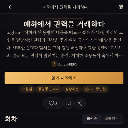
폐허에서 권력을 거래하다
폐허에서 권력을 거래하다
Logline: 폐허가 된 동방의 대륙을 떠도는 젊은 무사가, 자신의 고
향을 멸망시킨 권력의 진상을 쫓기 위해 금기의 영역에 발을 들인
다. 냉혹한 운명과 맞서는 그의 길엔 배신과 기묘한 동맹이 교차하
고, 결국 모든 진실이 밝혀지는 순간, 거대한 소용돌이 속에서 자신
의 운명을 선택해야 한다. 성장과 복수, 그리고 압도적인 스케일의
pangpangnv
P
모험이 펼쳐진다. Characters: 하진(28세, 방랑 무사)은 검은 눈
읽기 시작하기
동자에 흔들림 없는 태도를 지녔다. 고향의 몰락 이후 사회의 천대
를 받으며 떠돌지만, 굴하지 않는 집념과 냉철함으로 무기를 갈고
모험담
동양풍 판타지
성장하는
전개가 무난한
닦는다. 과거의 상처가 그의 감정을 얼어붙게 했지만, 위기에 맞서
며 점점 더 강해진다. 그는 진실을 밝히는 데 집착하며, 자신만의 정
0
의를 추구한다. 이설(33세, 금단의 마법 연구자)은 은빛 머리칼과
빛바랜 학자복을 입고, 세상과 거리를 둔 채 살아간다. 냉정하고 예
회차
최신순
오래된순
1
리한 판단력으로 여러 세력 사이에서 정보를 거래하며, 자신의 목적