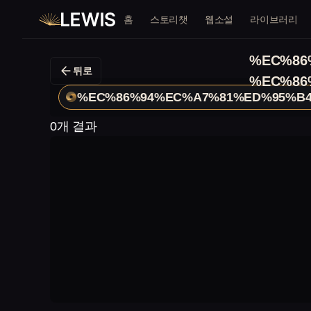
홈
스토리챗
웹소설
라이브러리
%EC%86
뒤로
%EC%86
%EC%86%94%EC%A7%81%ED%95%B
0개 결과