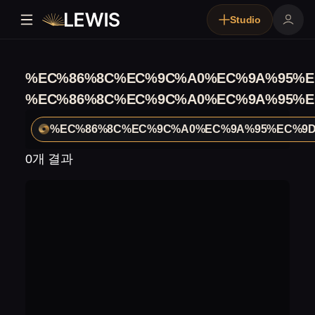
Studio
%EC%86%8C%EC%9C%A0%EC%9A%95%E
%EC%86%8C%EC%9C%A0%EC%9A%95%E
%EC%86%8C%EC%9C%A0%EC%9A%95%EC%9D
0개 결과