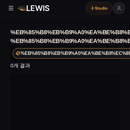
Studio
%EB%85%B8%EB%B9%A0%EA%BE%B8%
%EB%85%B8%EB%B9%A0%EA%BE%B8%
%EB%85%B8%EB%B9%A0%EA%BE%B8%EC%9
0개 결과