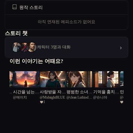
원작 스토리
아직 연재된 에피소드가 없어요
스토리 챗
›
캐릭터 3명과 대화
이런 이야기는 어때요?
는 나의
시간을 넘는
사랑받을 자격
평범한 소녀
기억을 훔치는
만삭의
ized
@
에이치
@
MidnightBLUE
@
clean Luthiodon
@
슈니야
@
courag
게
여정: 디스토
없는 우리들의
궁궐의 비밀을
소녀와 한옥
좀비 
1
1
tle 13
61
Coral Re
피아의 키
밤
만나다
학교
첫사랑
하다