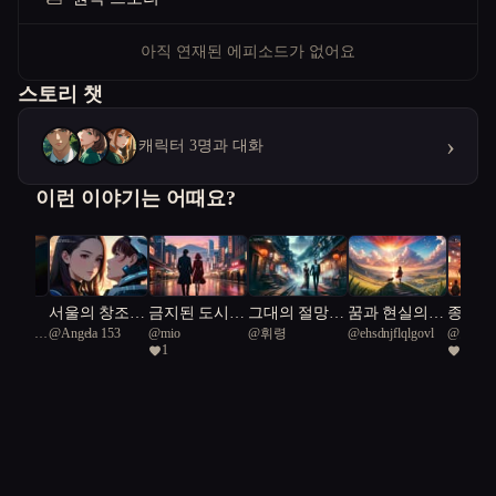
아직 연재된 에피소드가 없어요
스토리 챗
›
캐릭터 3명과 대화
이런 이야기는 어때요?
의 진
서울의 창조,
금지된 도시의
그대의 절망
꿈과 현실의
종말의 
tional Sea
@
Angela 153
@
mio
@
휘령
@
ehsdnjflqlgovl
@
조강
돌봄 로봇 (Fea
에로스: 숨겨
속에서 나는
수호자들
잿빛 
1
2
t. 약자의 동행)
진 사랑을 찾
낙원을 선사한
등대
아서
다.