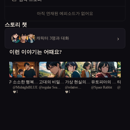
아직 연재된 에피소드가 없어요
스토리 챗
›
캐릭터 3명과 대화
이런 이야기는 어때요?
 말방구
소소한 행복의
고대의 비밀,
가상 현실의
유토피아의 잿
타이틀:
@
MidnightBLUE
@
regular Sea
@
relative
@
Space Rabbit
@
grazzy
여정
우정의 열쇠
푸른 별 모험
더미에서
의 환상
1
1
needlefish 44
European hogger
이
30