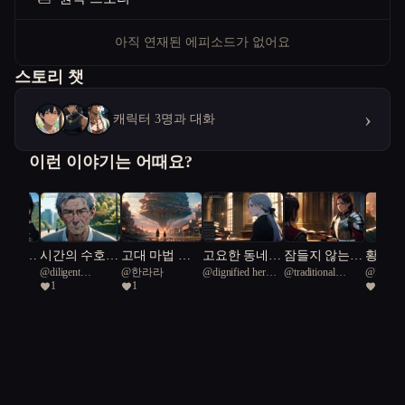
아직 연재된 에피소드가 없어요
스토리 챗
›
캐릭터 3명과 대화
이런 이야기는 어때요?
무공:
시간의 수호
고대 마법 도
고요한 동네,
잠들지 않는
황야의
@
diligent
@
한라라
@
dignified hermit
@
traditional
@
Midni
 배신의
자: 서울의 비
시를 재활용하
수수께끼 동아
기사단의 금지
1
1
1
European otter 42
crab 50
Sparrow 36
밀 추격전
는 방법
리
된 밤