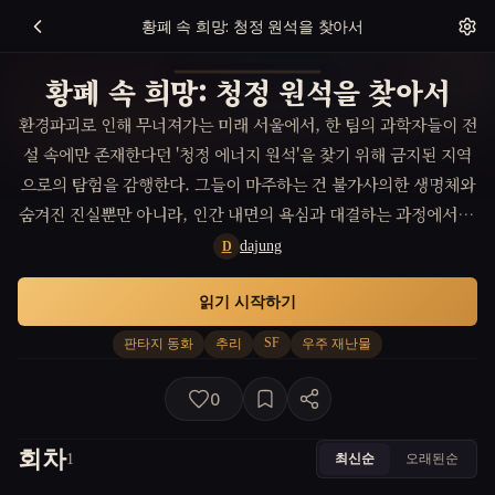
황폐 속 희망: 청정 원석을 찾아서
황폐 속 희망: 청정 원석을 찾아서
환경파괴로 인해 무너져가는 미래 서울에서, 한 팀의 과학자들이 전
설 속에만 존재한다던 '청정 에너지 원석'을 찾기 위해 금지된 지역
으로의 탐험을 감행한다. 그들이 마주하는 건 불가사의한 생명체와
숨겨진 진실뿐만 아니라, 인간 내면의 욕심과 대결하는 과정에서 펼
쳐지는 인간성 회복의 여정이다.
dajung
D
읽기 시작하기
SF
판타지 동화
추리
우주 재난물
0
회차
최신순
오래된순
1