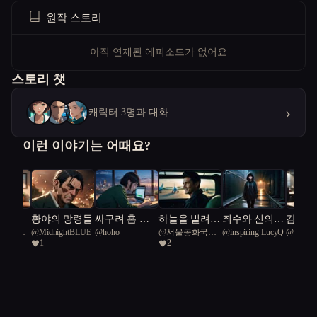
원작 스토리
아직 연재된 에피소드가 없어요
스토리 챗
›
캐릭터 3명과 대화
이런 이야기는 어때요?
상곡
황야의 망령들
싸구려 홈 시
하늘을 빌려준
죄수와 신의
감시하
공화국일
@
MidnightBLUE
@
hoho
@
서울공화국일
@
inspiring LucyQ
@
Midni
스템을 쓰다
하루
경계에서
이 지켜
1
2
급시민
버그로 죽을
는 가
위기에 처한
말숙이의 처절
한 탈출기