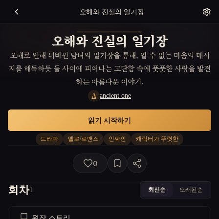
오해와 진실의 일기장
오해와 진실의 일기장
오해로 인해 뒤바뀐 남녀의 일기장을 통해, 알 수 없는 마음의 메시
지를 해독하듯 둘 사이에 피어나는 고단함 속에 풋풋한 사랑을 발견
하는 아름다운 이야기.
ancient one
A
읽기 시작하기
드라마
멜로/로맨스
인싸인
캐릭터가 뚜렷한
0
회차
최신순
오래된순
1
원작 스토리