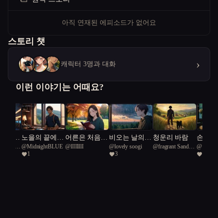
아직 연재된 에피소드가 없어요
스토리 챗
›
캐릭터 3명과 대화
이런 이야기는 어때요?
로 마음
노을의 끝에서
어른은 처음이
비오는 날의
청운리 바람
손가락
uby Boa
@
MidnightBLUE
@
lIIIlllI
@
lovely soogi
@
fragrant Sandy
@
달콩
는 남
가족이 사라졌
라
라일락
1
3
1
Seed Snake 12
손끝을
다
하는 남