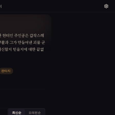
이
한 헌터인 주인공은 갑작스레
부활과 그가 만들어낸 괴물 군
 배신할지 믿을지에 대한 끝없
판타지
최신순
오래된순