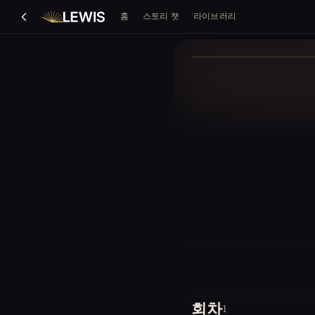
홈
스토리 챗
라이브러리
회차
1