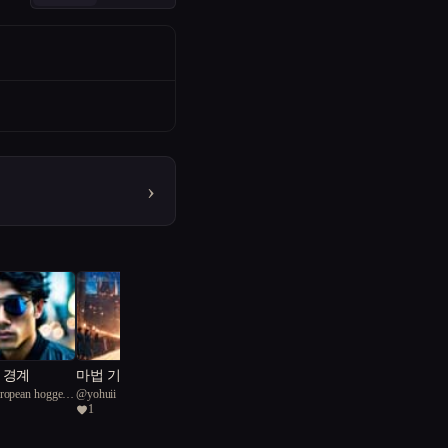
›
 경계
마법 기사가 되다
ropean hogger
@
yohuii
1