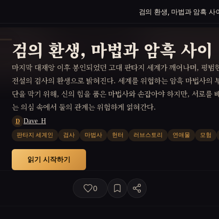
검의 환생, 마법과 암흑 사
검의 환생, 마법과 암흑 사이
마지막 대재앙 이후 봉인되었던 고대 판타지 세계가 깨어나며, 평범
전설의 검사의 환생으로 밝혀진다. 세계를 위협하는 암흑 마법사의 
단을 막기 위해, 신의 힘을 품은 마법사와 손잡아야 하지만, 서로를
는 의심 속에서 둘의 관계는 위험하게 얽혀간다.
Dave_H
D
판타지 세계인
검사
마법사
헌터
러브스토리
연애물
모험
읽기 시작하기
0