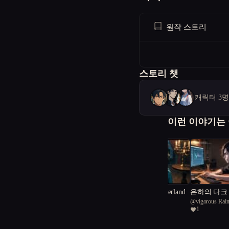
원작 스토리
스토리 챗
캐릭터 3
이런 이야기는
Bloodstained Wonderland
은하의 다크
@
calm Sea turtle 63
@
vigorous Rai
3
1