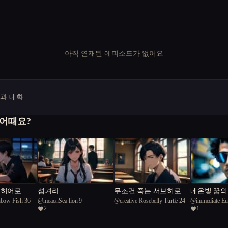
아직 연재된 에피소드가 없어요
명과 대화
 어때요?
 히어로
섬겨라
무조건 죽는 서브히로인
네온빛 꿈의
nbow Fish 36
@
meaonSea lion 9
@
creative Rosebelly Turtle 24
@
immediate Eu
을 살리는 방법
2
1
21