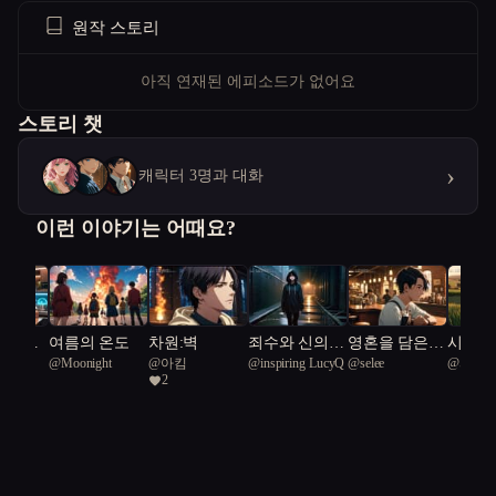
원작 스토리
아직 연재된 에피소드가 없어요
스토리 챗
›
캐릭터 3명과 대화
이런 이야기는 어때요?
맛: 캡
여름의 온도
차원:벽
죄수와 신의
영혼을 담은
시간의
@
Moonight
@
아킴
@
inspiring LucyQ
@
selee
@
피루
 잊혀
경계에서
공간, 이오일
속에 핀
2
스페이스