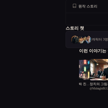
원작 스토리
스토리 챗
캐릭터 3
이런 이야기는
게임 속에서만 진짜 친구
정치의 그림
@
valuable Seagull 13
@
MidnightBL
가 됐다