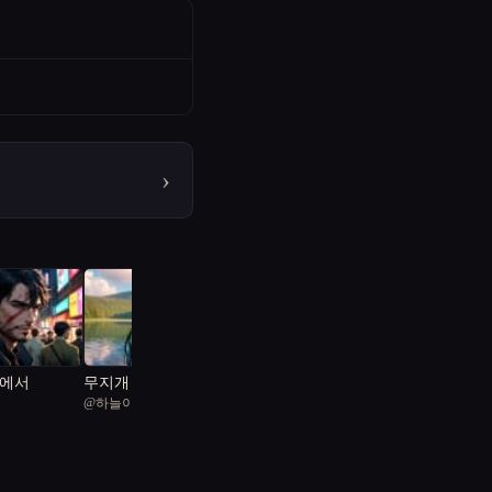
›
계에서
무지개 다리의 수호자
@
하늘이