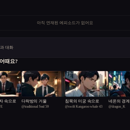
아직 연재된 에피소드가 없어요
명과 대화
 어때요?
자 속으로
다락방의 거울
침묵의 미궁 속으로
네온의 경
UE
@
traditional Seal 59
@
swift Kangaroo whale 43
@
dragon_K