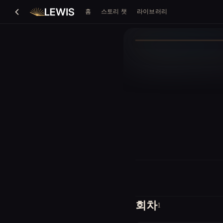
홈
스토리 챗
라이브러리
회차
1