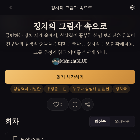
정치의 그림자 속으로
정치의 그림자 속으로
급변하는 정치 세계 속에서, 상상력이 풍부한 신입 보좌관은 유력이
친구와의 감정적 충돌을 견디며 드러나는 정치적 음모를 파헤치고,
그들 우정의 참된 의미를 깨닫게 된다.
MidnightBLUE
읽기 시작하기
상상력이 기발한
우정을 그린
누구나 상상해 볼 법한
정치극
0
회차
최신순
오래된순
1
원작 스토리