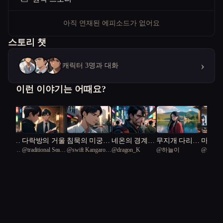
아직 연재된 에피소드가 없어요
스토리 챗
›
캐릭터 3명과 대화
이런 이야기는 어때요?
속에서만
다락방의 거울
침묵의 미궁
네온의 경계에
무지개 다리의
마음의 
e Seagull
@
traditional Seal
@
swift Kangaroo
@
dragon_K
@
하늘이
@
imagin
친구가
속으로
서
수호자
깨진 
59
whale 43
Sponges 