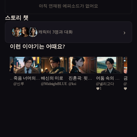
아직 연재된 에피소드가 없어요
스토리 챗
›
캐릭터 3명과 대화
이런 이야기는 어때요?
로 세상
죽음 너머의
배신의 미로
진혼곡: 핏빛
어둠 속의 진
금메달
@
신루
@
MidnightBLUE
@
ksi
@
넬리고다
@
Aaron 
꾸려는
질문
매화의 비밀
실
사이
1
2