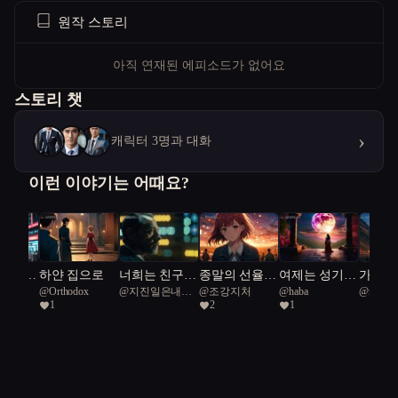
원작 스토리
아직 연재된 에피소드가 없어요
스토리 챗
›
캐릭터 3명과 대화
이런 이야기는 어때요?
 추적자
하얀 집으로
너희는 친구
종말의 선율:
여제는 성기사
가상과
L 68
@
Orthodox
@
지진일은내강
@
조강지처
@
haba
@
rich C
울의 미
아니면 적이야
잿빛 세계의
의 날개를 꺾
경계: 
1
2
1
아지
51
에서
등대
으려 한다.
난과 
진실