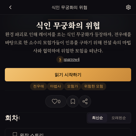
식인 무궁화의 위협
식인 무궁화의 위협
환경 파괴로 인해 레이저를 쏘는 식인 무궁화가 등장하자, 전우애를
바탕으로 한 소수의 모험가들이 인류를 구하기 위해 전설 속의 마법
사와 협력하여 위험한 모험을 떠난다.
sparrow4
S
읽기 시작하기
전우애
마법사
모험가
위험한 모험
0
회차
최신순
오래된순
1
원작 스토리