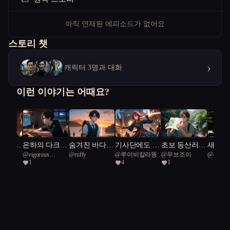
아직 연재된 에피소드가 없어요
스토리 챗
›
캐릭터 3명과 대화
이런 이야기는 어때요?
 동반
은하의 다크
숨겨진 바다의
기사단에도 마
초보 등산러가
새벽의
@
vigorous
@
ruffy
@
루이비칼라똥
@
무브조이
@
compet
법과 외
히어로
비밀
법사는 필요하
유튜브 허세로
발자국
1
4
1
Rainbow Fish 36
Anemone
교차로
다구요
산에 갇혔다