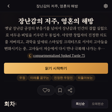
장난감의 저주, 영혼의 해방
장난감의 저주, 영혼의 해방
옛날 장난감 공장의 부흥기를 넘어서 장난감과 인간의 결합 실험으
로 어두운 비밀을 키우던 두 동업자. 사망한 창립자의 진정한 의도
를 저버리고, 과학을 앞세워 스마일링 크리터즈로 서서히 고아들을
변화시키는 중, 고아들이 저승에서 다시 만나 극복해 나가는 우정과
해방의 서사.
compartmentalized Spiked Turtle 75
C
읽기 시작하기
우정
미래를 꿈꾸는
진정한 우정인
되돌아보는
0
회차
최신순
오래된순
1