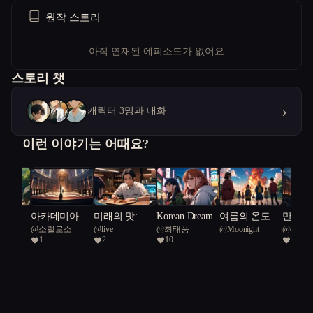
원작 스토리
아직 연재된 에피소드가 없어요
스토리 챗
›
캐릭터 3명과 대화
이런 이야기는 어때요?
등산러가
아카데미아의
미래의 맛: 캡
Korean Dream
여름의 온도
만경창
조이
@
소럴로소
@
live
@
최태풍
@
Moonight
@
commun
 허세로
검은 체스판
슐 속에 잊혀
1
2
10
1
shorebir
갇혔다
진 온기