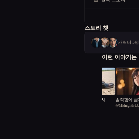
스토리 챗
캐릭터 3
이런 이야기는
사랑이 금지된 도시
솔직함이 금
@
sweet Nalacetus 43
@
MidnightBL
잃어버린 첫사랑의 흔적