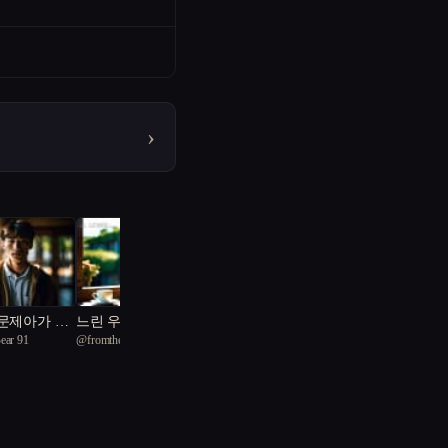
›
 문제아가 친
느린 우체통
ear 91
@
fromthemoonzy
최애의 스파이가 되었다