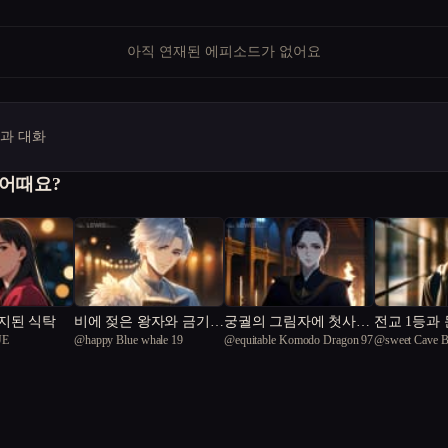
아직 연재된 에피소드가 없어요
명과 대화
 어때요?
지된 식탁
비에 젖은 왕자와 금기를
궁궐의 그림자에 첫사랑
전교 1등과
UE
@
happy Blue whale 19
@
equitable Komodo Dragon 97
@
sweet Cave B
깨는 첫 키스
이 숨었다
구가 됐다