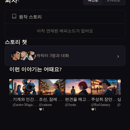
회차
1
원작 스토리
아직 연재된 에피소드가 없어요
스토리 챗
›
캐릭터 3명과 대화
이런 이야기는 어때요?
 설계하
기계와 인간의
조선, 잠에 들
편견을 깨고
주성취.장만혹
상처가
eri
@
active Magic
@
catisme
@
Justin
@
Red fantasy
@
creativ
간들
정서적 공존
다
더 큰 꿈을 품
그리고 금선무
되는 
1
1
Fish 8
다
홍콩타임슬립