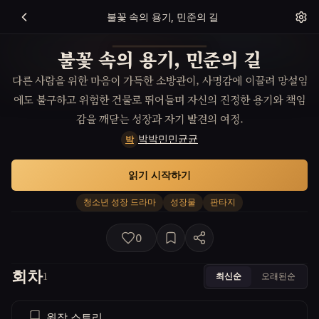
불꽃 속의 용기, 민준의 길
불꽃 속의 용기, 민준의 길
다른 사람을 위한 마음이 가득한 소방관이, 사명감에 이끌려 망설임
에도 불구하고 위험한 건물로 뛰어들며 자신의 진정한 용기와 책임
감을 깨닫는 성장과 자기 발견의 여정.
박박민민균균
박
읽기 시작하기
청소년 성장 드라마
성장물
판타지
0
회차
최신순
오래된순
1
원작 스토리