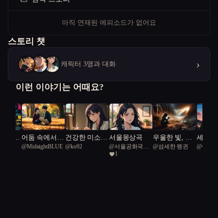
아직 연재된 에피소드가 없어요
스토리 챗
›
캐릭터 3명과 대화
이런 이야기는 어때요?
 걷는
어둠 속에서
건강한 미소의
서울몽상곡
우울한 빛, 사
세계를
칸쵸
@
MidnightBLUE
@
ko92
@
서울공화국일
@
섬세한 펭귄
@
Oolom
빛을 찾는 시
이웃
진으로 말하다
서: 파
1
급시민
간여행
정을 