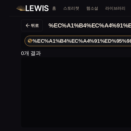
홈
스토리챗
웹소설
라이브러리
%EC%A1%B4%EC%A4%91%E
뒤로
%EC%A1%B4%EC%A4%91%ED%95%9
0개 결과