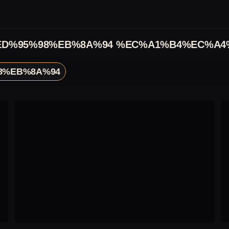
D%95%98%EB%8A%94 %EC%A1%B4%EC%A4
8%EB%8A%94