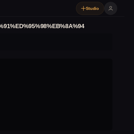
Studio
%91%ED%95%98%EB%8A%94