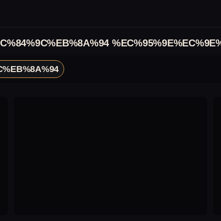
C%84%9C%EB%8A%94 %EC%95%9E%EC%9E
C%EB%8A%94