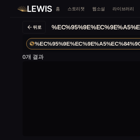
홈
스토리챗
웹소설
라이브러리
%EC%95%9E%EC%9E%A5%E
뒤로
%EC%95%9E%EC%9E%A5%EC%84%9
0개 결과