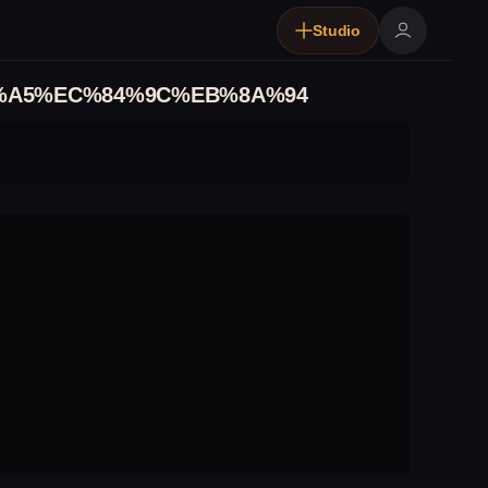
Studio
%A5%EC%84%9C%EB%8A%94