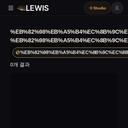
Studio
%EB%82%98%EB%A5%B4%EC%8B%9C%E
%EB%82%98%EB%A5%B4%EC%8B%9C%E
%EB%82%98%EB%A5%B4%EC%8B%9C%EC%8
0개 결과