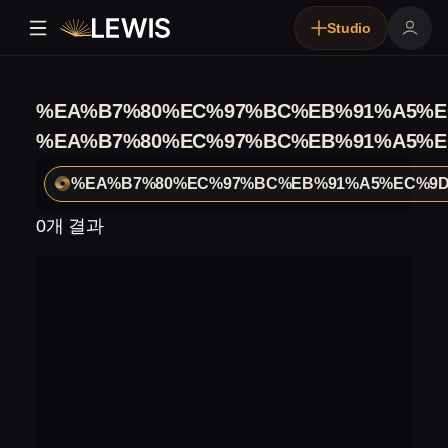
Studio
%EA%B7%80%EC%97%BC%EB%91%A5%E
%EA%B7%80%EC%97%BC%EB%91%A5%E
%EA%B7%80%EC%97%BC%EB%91%A5%EC%9
0개 결과