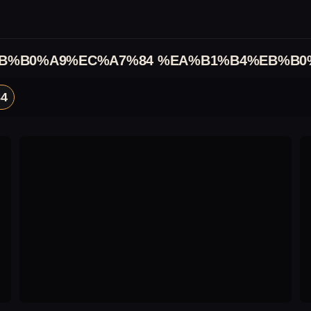
B%B0%A9%EC%A7%84 %EA%B1%B4%EB%B0
4