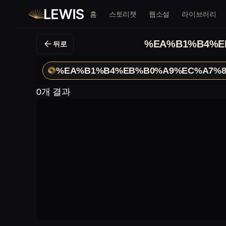
홈
스토리챗
웹소설
라이브러리
%EA%B1%B4%E
뒤로
%EA%B1%B4%EB%B0%A9%EC%A7%8
0개 결과