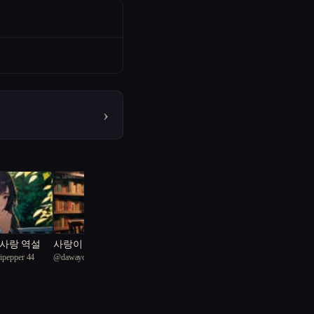
›
사랑 역설
사랑이 꽃피는 도서관
lipepper 44
@
dawayoo