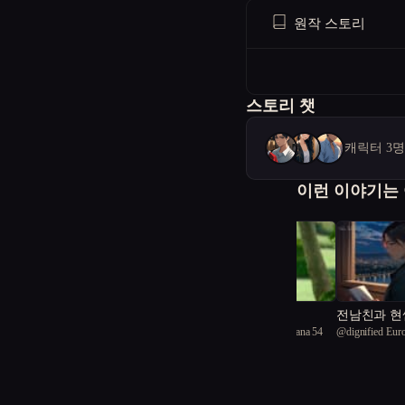
원작 스토리
스토리 챗
캐릭터 3
이런 이야기는
드로우미
전남친과 현
@
integrated Green iguana 54
@
dignified Euro
방에
87