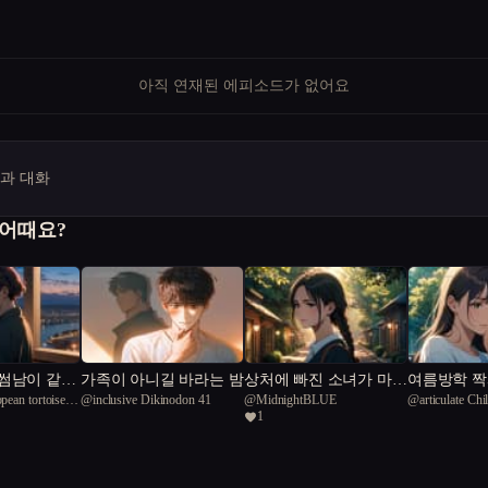
아직 연재된 에피소드가 없어요
명과 대화
 어때요?
썸남이 같은
가족이 아니길 바라는 밤
상처에 빠진 소녀가 마법
여름방학 짝
pean tortoise
@
inclusive Dikinodon 41
@
MidnightBLUE
@
articulate Chi
숲에서 금지된 사랑을 만
1
났다