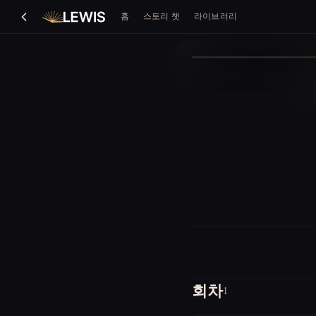
홈
스토리 챗
라이브러리
회차
1