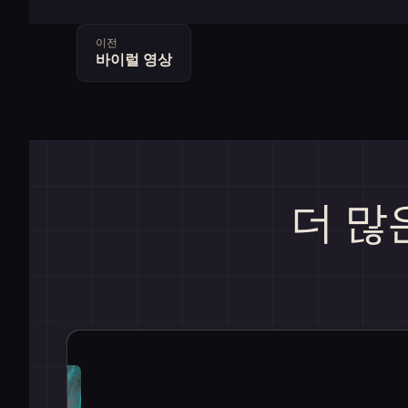
이전
바이럴 영상
더 많