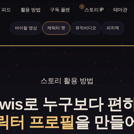
N
 피드
활용 방법
구독 플랜
스토리 IP
테마관
바이럴 영상
캐릭터 챗
뮤직비디오
피치덱
스토리 활용 방법
ewis로 누구보다 편
캐릭터 프로필
을 만들