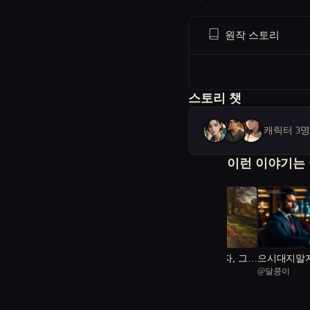
원작 스토리
스토리 챗
캐릭터 3
이런 이야기는
피해자에서 가해자, 그리
으시대지말
@
Monica
@
달콩이
고 소중한 인격체
1