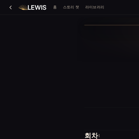
홈
스토리 챗
라이브러리
회차
1