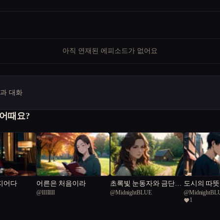
아직 연재된 에피소드가 없어요
명과 대화
 어때요?
지어다
어른은 처음이라
초록빛 눈동자와 금단의
도시의 따뜻
@
lIIIlllI
@
MidnightBLUE
@
MidnightBL
탑
1