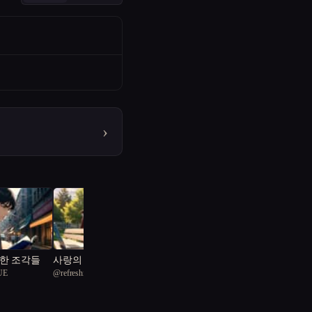
›
한 조각들
사랑의 기억을 되살리며
UE
@
refreshing Darwinopterus 80