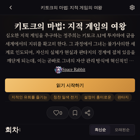
키토크의 마법: 지적 게임의 여왕
키토크의 마법: 지적 게임의 여왕
심오한 지적 게임을 추구하는 정주희는 키토크 AI에 투자하여 금융
세계에서의 지위를 확고히 한다. 그 과정에서 그녀는 불가사의한 세
계로 인도되어, 자신의 실체가 현실과 판타지의 경계에 걸쳐 있음을
깨닫게 되는데, 이는 곧바로 그녀의 자산 관리 방식에 혁신적인 변
화를 가져온다. 판타지적 요소와 현실 세계의 고유한 설정이 어우러
Space Rabbit
지는 이야기에서, 그녀는 경쟁자들과의 치열한 지적 대결 속에서도
읽기 시작하기
자신만의 가치와 원칙을 지키며 최고의 투자자로 성장한다.
지적인 유희를 즐기는
칭찬 일색 전기
설정이 흥미로운
판타지
0
회차
최신순
오래된순
1