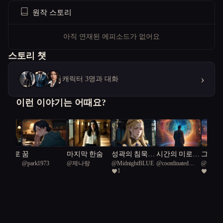
원작 스토리
아직 연재된 에피소드가 없어요
스토리 챗
›
캐릭터 3명과 대화
이런 이야기는 어때요?
 끝으로
꿈
마지막 한숨
성곽의 침묵
시간의 미로,
그곳으
이
@
park1973
@
제나랑
@
MidnightBLUE
@
coordinated
@
한실
속 속삭임
운명을 바꾸는
행
1
1
Emerald Tree Boa
여행
46