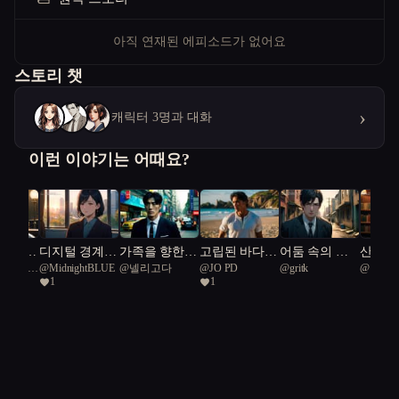
아직 연재된 에피소드가 없어요
스토리 챗
›
캐릭터 3명과 대화
이런 이야기는 어때요?
 진실의
디지털 경계의
가족을 향한
고립된 바다의
어둠 속의 유
산장의
l Mallard
@
MidnightBLUE
@
넬리고다
@
JO PD
@
gritk
@
디도
춤
그림자
경계
대: 지하세계
일기
1
1
의 비밀