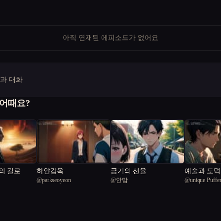
아직 연재된 에피소드가 없어요
명과 대화
 어때요?
의 길로
하얀감옥
금기의 선율
예술과 도덕
@
parkseoyeon
@
안맘
@
unique Puffer