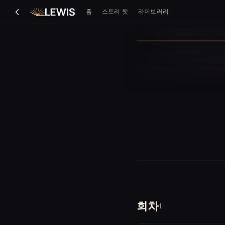
홈
스토리 챗
라이브러리
회차
1