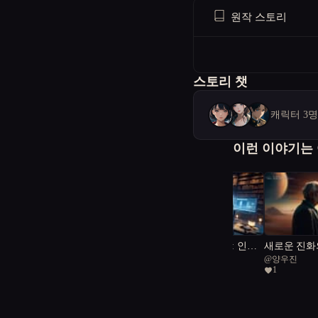
원작 스토리
스토리 챗
캐릭터 3
이런 이야기는
타이탄의 두 얼굴: 인간
새로운 진화
@
Edward
@
양우진
의 선택을 맞다
1