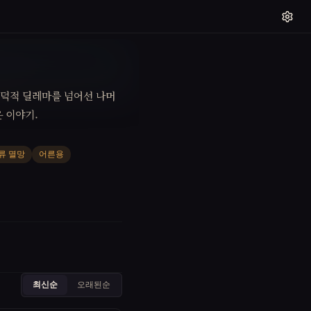
도덕적 딜레마를 넘어선 나머
 이야기.
류 멸망
어른용
최신순
오래된순