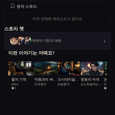
원작 스토리
아직 연재된 에피소드가 없어요
스토리 챗
›
캐릭터 3명과 대화
이런 이야기는 어때요?
 한숨
별의 기억
악령과의 싸
으시대지말지
영웅의 자격
손가락
랑
@
live
@
곡괭민
@
달콩이
@
소화잘되는고
@
달콩
움, 마을의 비
어다
1
1
기
밀