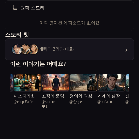
원작 스토리
아직 연재된 에피소드가 없어요
스토리 챗
›
캐릭터 3명과 대화
이런 이야기는 어때요?
그 영광
미스터리한 서
조직의 운명,
정의와 의심
기계의 심장,
신탁의 
s pearl
@
crisp Eagle
@
sincere
@
한tiger
@
budasin
@
LDU
울의 이야기
내적 갈등의
사이에 선 군
인간의 숨결
음모와
1
Shark 53
Vermilion Tit 71
선택
인
강호