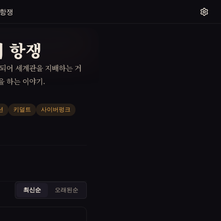
 항쟁
의 항쟁
 되어 세계관을 지배하는 거
을 하는 이야기.
션
키덜트
사이버펑크
최신순
오래된순