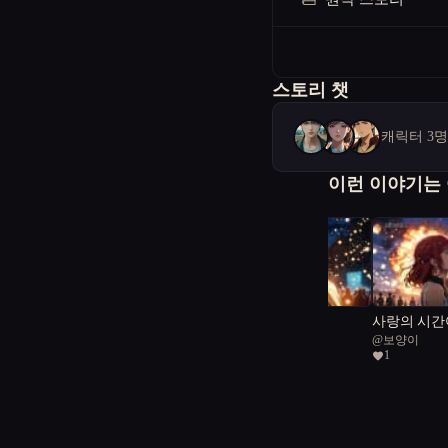
스토리 챗
캐릭터 3
이런 이야기는
어둠을 넘어서
사랑의 시간
@
wise
@
보양이
구원 사이
1
미래의 전쟁, 평화의 희