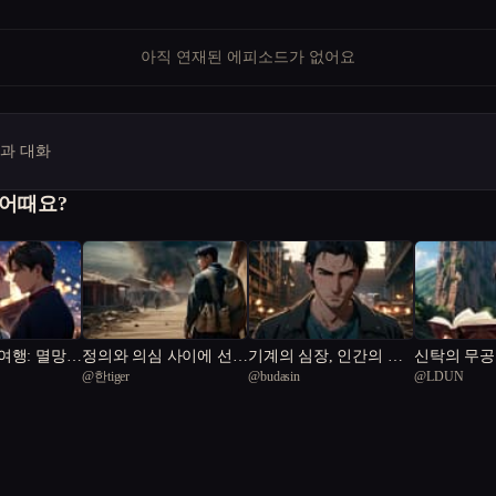
아직 연재된 에피소드가 없어요
명과 대화
 어때요?
여행: 멸망과
정의와 의심 사이에 선
기계의 심장, 인간의 숨
신탁의 무공
@
한tiger
@
budasin
@
LDUN
군인
결
신의 강호