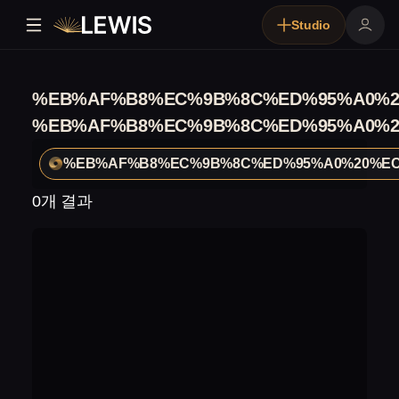
Studio
%EB%AF%B8%EC%9B%8C%ED%95%A0%2
%EB%AF%B8%EC%9B%8C%ED%95%A0%2
%EB%AF%B8%EC%9B%8C%ED%95%A0%20%EC
0개 결과