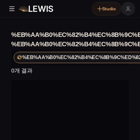
Studio
%EB%AA%B0%EC%82%B4%EC%8B%9C%E
%EB%AA%B0%EC%82%B4%EC%8B%9C%E
%EB%AA%B0%EC%82%B4%EC%8B%9C%ED%8
0개 결과