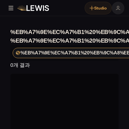
Studio
%EB%A7%9E%EC%A7%B1%20%EB%9C%A
%EB%A7%9E%EC%A7%B1%20%EB%9C%A
%EB%A7%9E%EC%A7%B1%20%EB%9C%A8%E
0개 결과