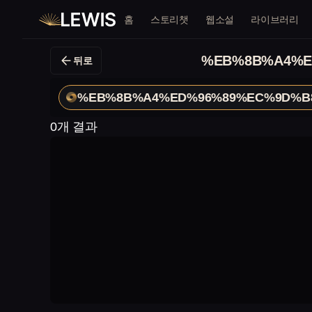
홈
스토리챗
웹소설
라이브러리
%EB%8B%A4%E
뒤로
%EB%8B%A4%ED%96%89%EC%9D%B
0개 결과