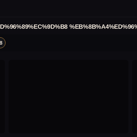
D%96%89%EC%9D%B8 %EB%8B%A4%ED%96
8