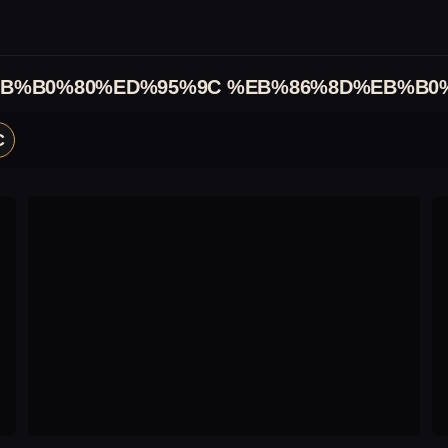
B%B0%80%ED%95%9C %EB%86%8D%EB%B0
C