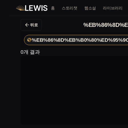
홈
스토리챗
웹소설
라이브러리
%EB%86%8D%E
뒤로
%EB%86%8D%EB%B0%80%ED%95%9
0개 결과