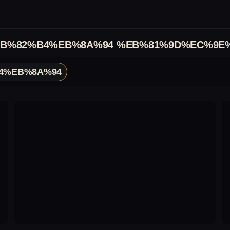
B%82%B4%EB%8A%94 %EB%81%9D%EC%9E
4%EB%8A%94