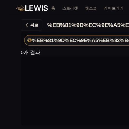
홈
스토리챗
웹소설
라이브러리
%EB%81%9D%EC%9E%A5%E
뒤로
%EB%81%9D%EC%9E%A5%EB%82%B
0개 결과