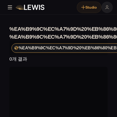
Studio
%EA%B9%9C%EC%A7%9D%20%EB%86%8
%EA%B9%9C%EC%A7%9D%20%EB%86%8
%EA%B9%9C%EC%A7%9D%20%EB%86%80%EB
0개 결과