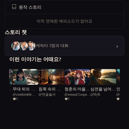
원작 스토리
아직 연재된 에피소드가 없어요
스토리 챗
›
캐릭터 3명과 대화
이런 이야기는 어때요?
 마을의
무대 뒤의 고
침묵 속의 책
청춘의 마을,
심연을 넘어
인류의
n_K
@
comfortable
@
연글술사
@
sensual Leopard
@
HyK
@
compet
 진실
백
장
어른으로 성장
서: 억눌린 마
희망, 
1
1
1
Gagadon 87
gecko 1
Shawl bl
하는 여정
음의 치유
별을 