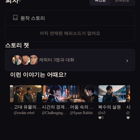
회차
1
원작 스토리
아직 연재된 에피소드가 없어요
스토리 챗
›
캐릭터 3명과 대화
이런 이야기는 어때요?
 암살자
고대 유물의
시간의 경계에
어둠 속의 복
복수의 설원
시간의
min
@
rookie.rebel
@
Challenging
@
Space Rabbit
@
o3
@
jacob8
 암호를
비밀
서 정의를 묻
수와 진실
속에서
1
2
King Cobra 59
다