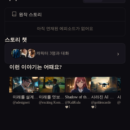
원작 스토리
아직 연재된 에피소드가 없어요
스토리 챗
›
캐릭터 3명과 대화
이런 이야기는 어때요?
 한숨
미래를 설계하
미래를 엿보는
Shadow of the
사라진 AI 감
사진
랑
@
adesigneri
@
exciting Komori
@
KaliKula
@
goldencastle
@
ehsdnj
는 인간들
소년
Day (그날의 그
시드론의 음모
1
2
Dragon 84
림자)